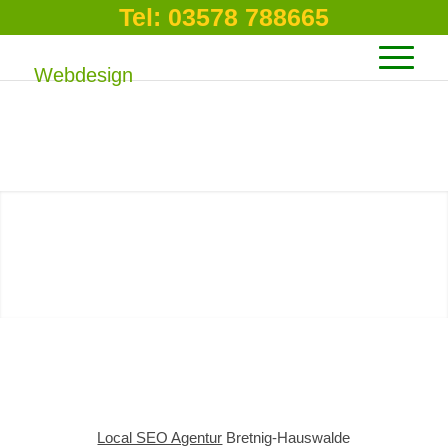
Tel: 03578 788665
Regionale SEO Agentur Bretnig-Hauswalde –
Lokale Googleoptimierung von Internetagentur –
Zuverlässiges WordPress responsives Webdesign
Lausitz
SEO Agentur
Bretnig-
Hauswalde
Bei Google besser
gefunden werden
MEHR ERFAHREN?
Local SEO Agentur
Bretnig-Hauswalde