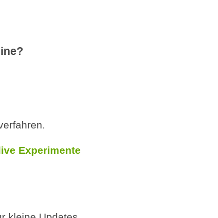
hine?
verfahren.
live Experimente
r kleine Updates.