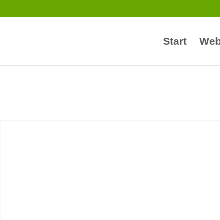
Start
Web
Die Wahl der ric
der Lausit