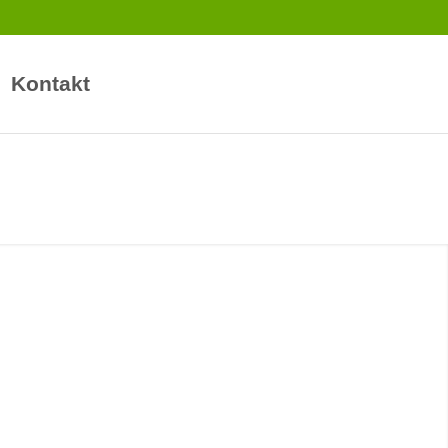
Kontakt
le Unternehmen in
EO in Forst