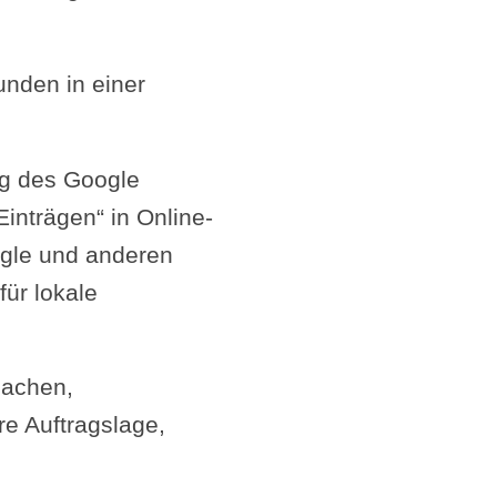
unden in einer
ng des Google
inträgen“ in Online-
ogle und anderen
ür lokale
machen,
re Auftragslage,