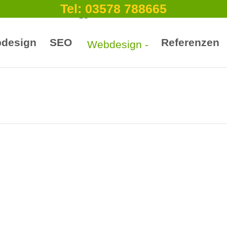
Tel: 03578 788665
design
SEO
Referenzen
Webdesign Langebrück
Auf was muss ich achten?
MEHR ERFAHREN?