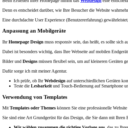
Beim Erstellen Ihrer Homepage nimmt das
Webdesign
eine entscheid
Denn es entscheidet darüber, wie Ihre Besucher die Website wahrnehm
Eine durchdachte User Experience (Benutzererfahrung) gewährleistet,
Anpassung an Mobilgeräte
Ihr
Homepage Design
muss responsiv sein, das heißt, es sollte sich
Dabei ist besonders wichtig, dass Ihre Webseite auf mobilen Endgeräte
Bilder und
Designs
müssen flexibel sein, um auf kleineren Geräten 
Dafür sorge ich mit meiner Agentur.
Ich prüfe, ob Ihr
Webdesign
auf unterschiedlichen Geräten kons
Teste die
Lesbarkeit
und Touch-Bedienung auf Smartphone un
Verwendung von Templates
Mit
Templates oder Themes
können Sie eine professionelle Website 
Sie sind eine Art Grundgerüst für das Design, die Sie dann mit Ihren 
Wir wählen zusammen die richtige Vorlage aus
, das zu Ihre