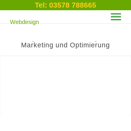
Tel: 03578 788665
Webdesign in Spremberg –
Agentur für Webdesign,
Marketing und Optimierung
Webdesign
Spremberg
Wer macht so
was?
MEHR ERFAHREN?