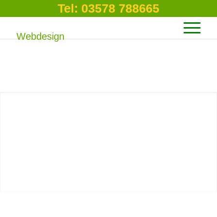
Tel: 03578 788665
Wie Sie einen
guten
Webdesigner in
der Nähe finden
MEHR ERFAHREN?