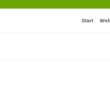
Start
Web
Sie suchen mod
Webdesign Ihre
der Lausi
Webentwicklung
individuelle T