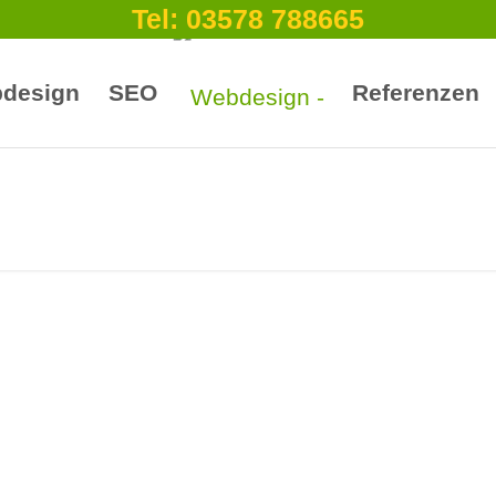
Tel: 03578 788665
design
SEO
Referenzen
Webdesign Lichtenberg
MEHR ERFAHREN?
ernes, gutes Webdesign in Lichtenber
r Homepage? Meine Agentur unterstützt
tz und Kreis Bautzen. Es beinhaltet Web
, Hosting, SEO Optimierung, Homepage
exte für Ihre Website Woocommerce Websh