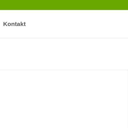
Kontakt
g? Ein modernes
 Unternehmen in
design und
 Erstellung und
op. Sie sollten